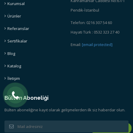
Kahramanlar Caddesi No:67/1
Kurumsal
Pendik-İstanbul
Ürünler
Telefon: 0216 307 54 60
Referanslar
Hayati Türk : 0532 323 27 40
Sertifikalar
Email:
[email protected]
Blog
Katalog
İletişim
Bülten Aboneliği
Bülten aboneliğine kayıt olarak gelişmelerden ilk siz haberdar olun.
Whatsapp