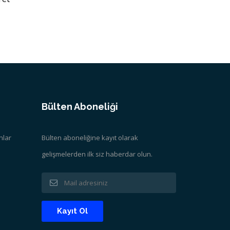
Bülten Aboneliği
nlar
Bülten aboneliğine kayıt olarak
gelişmelerden ilk siz haberdar olun.