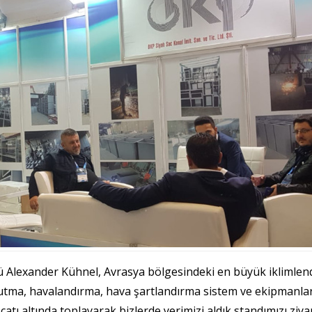
 Alexander Kühnel, Avrasya bölgesindeki en büyük iklimlen
utma, havalandırma, hava şartlandırma sistem ve ekipmanları
atı altında toplayarak bizlerde yerimizi aldık standımızı ziya