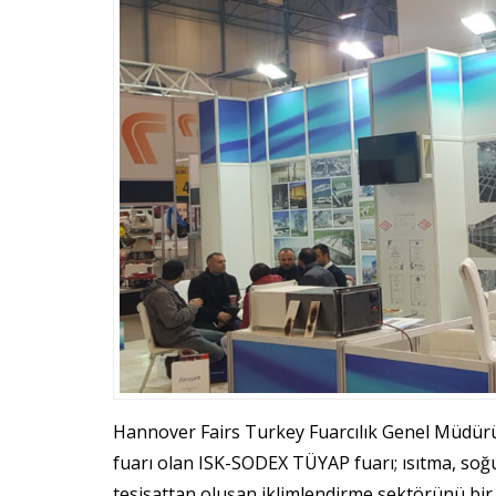
Hannover Fairs Turkey Fuarcılık Genel Müdürü
fuarı olan ISK-SODEX TÜYAP fuarı; ısıtma, soğ
tesisattan oluşan iklimlendirme sektörünü bir ç