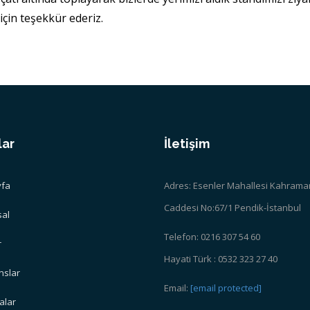
için teşekkür ederiz.
lar
İletişim
fa
Adres: Esenler Mahallesi Kahrama
Caddesi No:67/1 Pendik-İstanbul
al
Telefon: 0216 307 54 60
r
Hayati Türk : 0532 323 27 40
nslar
Email:
[email protected]
kalar